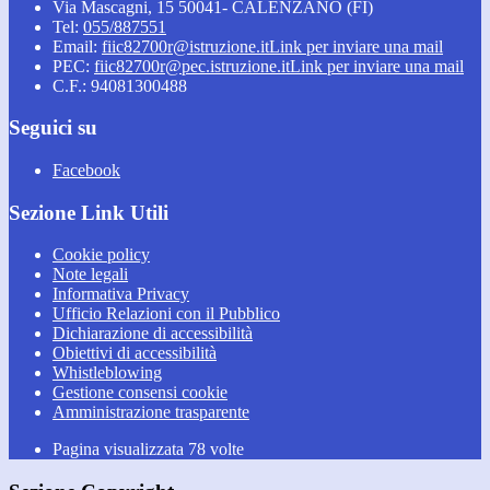
Via Mascagni, 15 50041- CALENZANO (FI)
Tel:
055/887551
Email:
fiic82700r@istruzione.it
Link per inviare una mail
PEC:
fiic82700r@pec.istruzione.it
Link per inviare una mail
C.F.: 94081300488
Seguici su
Facebook
Sezione Link Utili
Cookie policy
Note legali
Informativa Privacy
Ufficio Relazioni con il Pubblico
Dichiarazione di accessibilità
Obiettivi di accessibilità
Whistleblowing
Gestione consensi cookie
Amministrazione trasparente
Pagina visualizzata
78
volte