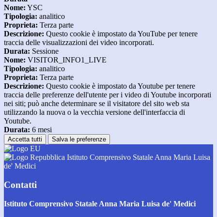
Nome:
YSC
Tipologia:
analitico
Proprieta:
Terza parte
Descrizione:
Questo cookie è impostato da YouTube per tenere
traccia delle visualizzazioni dei video incorporati.
Durata:
Sessione
Nome:
VISITOR_INFO1_LIVE
Tipologia:
analitico
Proprieta:
Terza parte
Descrizione:
Questo cookie è impostato da Youtube per tenere
traccia delle preferenze dell'utente per i video di Youtube incorporati
nei siti; può anche determinare se il visitatore del sito web sta
utilizzando la nuova o la vecchia versione dell'interfaccia di
Youtube.
Durata:
6 mesi
Accetta tutti
Salva le preferenze
Istituto Comprensivo Statale Anna Maria Luisa
de' Medici
Contatti
Istituto Comprensivo Statale Anna Maria Luisa de' Medici