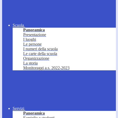
Scuola
Panoramica
Presentazione
I luoghi
Le persone
I numeri della scuola
Le carte della scuola
Organizzazione
La storia
Monitoraggi a.s. 2022-2023
Servizi
Panoramica
Famiglie e studenti