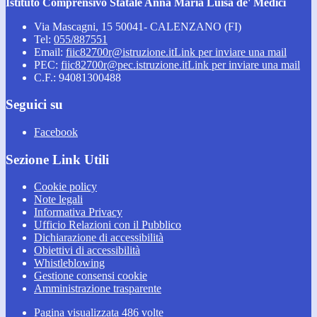
Istituto Comprensivo Statale Anna Maria Luisa de' Medici
Via Mascagni, 15 50041- CALENZANO (FI)
Tel:
055/887551
Email:
fiic82700r@istruzione.it
Link per inviare una mail
PEC:
fiic82700r@pec.istruzione.it
Link per inviare una mail
C.F.: 94081300488
Seguici su
Facebook
Sezione Link Utili
Cookie policy
Note legali
Informativa Privacy
Ufficio Relazioni con il Pubblico
Dichiarazione di accessibilità
Obiettivi di accessibilità
Whistleblowing
Gestione consensi cookie
Amministrazione trasparente
Pagina visualizzata
486
volte