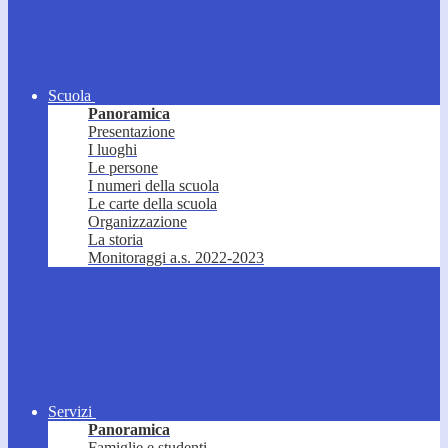
Scuola
Panoramica
Presentazione
I luoghi
Le persone
I numeri della scuola
Le carte della scuola
Organizzazione
La storia
Monitoraggi a.s. 2022-2023
Servizi
Panoramica
Famiglie e studenti