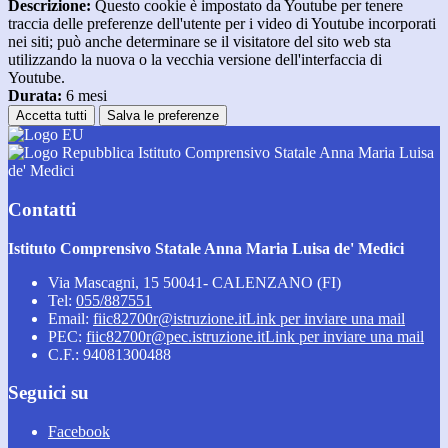
Descrizione:
Questo cookie è impostato da Youtube per tenere
traccia delle preferenze dell'utente per i video di Youtube incorporati
nei siti; può anche determinare se il visitatore del sito web sta
utilizzando la nuova o la vecchia versione dell'interfaccia di
Youtube.
Durata:
6 mesi
Accetta tutti
Salva le preferenze
Istituto Comprensivo Statale Anna Maria Luisa
de' Medici
Contatti
Istituto Comprensivo Statale Anna Maria Luisa de' Medici
Via Mascagni, 15 50041- CALENZANO (FI)
Tel:
055/887551
Email:
fiic82700r@istruzione.it
Link per inviare una mail
PEC:
fiic82700r@pec.istruzione.it
Link per inviare una mail
C.F.: 94081300488
Seguici su
Facebook