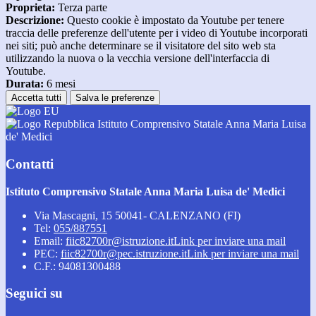
Proprieta:
Terza parte
Descrizione:
Questo cookie è impostato da Youtube per tenere
traccia delle preferenze dell'utente per i video di Youtube incorporati
nei siti; può anche determinare se il visitatore del sito web sta
utilizzando la nuova o la vecchia versione dell'interfaccia di
Youtube.
Durata:
6 mesi
Accetta tutti
Salva le preferenze
Istituto Comprensivo Statale Anna Maria Luisa
de' Medici
Contatti
Istituto Comprensivo Statale Anna Maria Luisa de' Medici
Via Mascagni, 15 50041- CALENZANO (FI)
Tel:
055/887551
Email:
fiic82700r@istruzione.it
Link per inviare una mail
PEC:
fiic82700r@pec.istruzione.it
Link per inviare una mail
C.F.: 94081300488
Seguici su