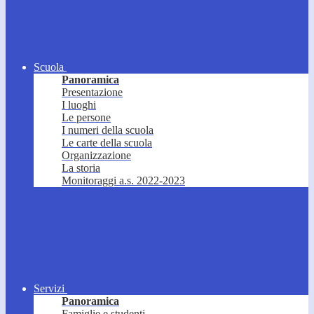
Scuola
Panoramica
Presentazione
I luoghi
Le persone
I numeri della scuola
Le carte della scuola
Organizzazione
La storia
Monitoraggi a.s. 2022-2023
Servizi
Panoramica
Famiglie e studenti