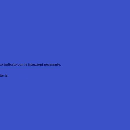
o indicato con le istruzioni necessarie.
ite la
Login Spaggiari