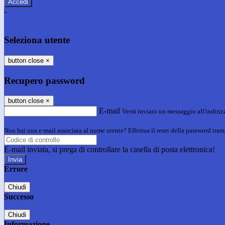
-
Entra con SPID
Entra con CIE
Seleziona utente
button close
×
Recupero password
button close
×
E-mail
Verrà inviato un messaggio all'indirizz
Non hai una e-mail associata al nome utente? Effettua il reset della password tram
E-mail inviata, si prega di controllare la casella di posta elettronica!
Errore
Chiudi
Successo
Chiudi
Informazione