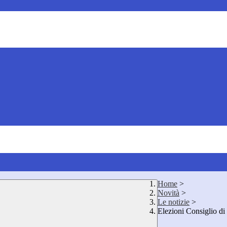
Home
>
Novità
>
Le notizie
>
Elezioni Consiglio di 