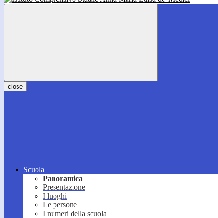
close
Scuola
Panoramica
Presentazione
I luoghi
Le persone
I numeri della scuola