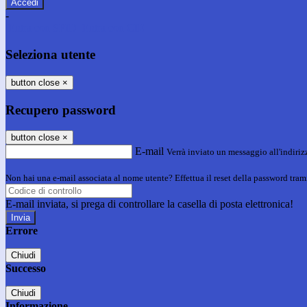
-
Entra con SPID
Entra con CIE
Seleziona utente
button close
×
Recupero password
button close
×
E-mail
Verrà inviato un messaggio all'indirizz
Non hai una e-mail associata al nome utente? Effettua il reset della password tram
E-mail inviata, si prega di controllare la casella di posta elettronica!
Errore
Chiudi
Successo
Chiudi
Informazione