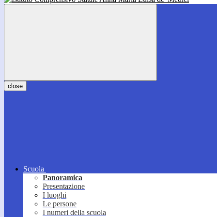
close
Scuola
Panoramica
Presentazione
I luoghi
Le persone
I numeri della scuola