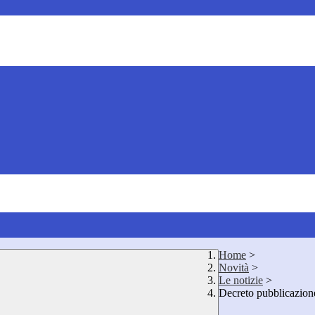
Home
>
Novità
>
Le notizie
>
Decreto pubblicazione 