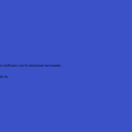
o indicato con le istruzioni necessarie.
ite la
Login Spaggiari