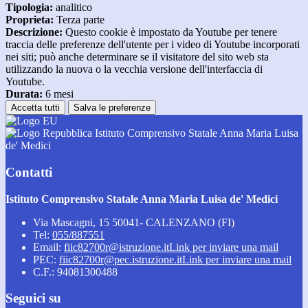
Tipologia:
analitico
Proprieta:
Terza parte
Descrizione:
Questo cookie è impostato da Youtube per tenere
traccia delle preferenze dell'utente per i video di Youtube incorporati
nei siti; può anche determinare se il visitatore del sito web sta
utilizzando la nuova o la vecchia versione dell'interfaccia di
Youtube.
Durata:
6 mesi
Accetta tutti
Salva le preferenze
Istituto Comprensivo Statale Anna Maria Luisa
de' Medici
Contatti
Istituto Comprensivo Statale Anna Maria Luisa de' Medici
Via Mascagni, 15 50041- CALENZANO (FI)
Tel:
055/887551
Email:
fiic82700r@istruzione.it
Link per inviare una mail
PEC:
fiic82700r@pec.istruzione.it
Link per inviare una mail
C.F.: 94081300488
Seguici su