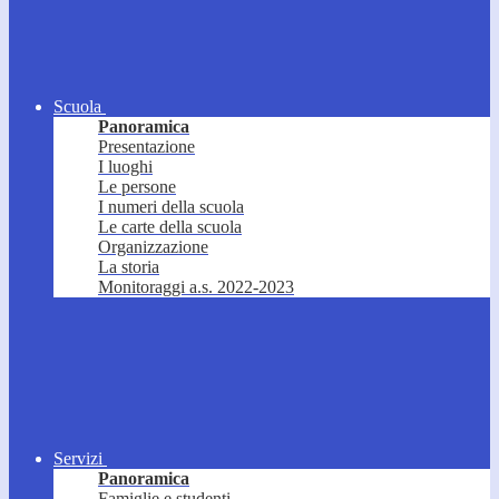
Scuola
Panoramica
Presentazione
I luoghi
Le persone
I numeri della scuola
Le carte della scuola
Organizzazione
La storia
Monitoraggi a.s. 2022-2023
Servizi
Panoramica
Famiglie e studenti