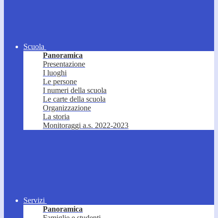
Scuola
Panoramica
Presentazione
I luoghi
Le persone
I numeri della scuola
Le carte della scuola
Organizzazione
La storia
Monitoraggi a.s. 2022-2023
Servizi
Panoramica
Famiglie e studenti