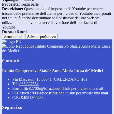
Proprieta:
Terza parte
Descrizione:
Questo cookie è impostato da Youtube per tenere
traccia delle preferenze dell'utente per i video di Youtube incorporati
nei siti; può anche determinare se il visitatore del sito web sta
utilizzando la nuova o la vecchia versione dell'interfaccia di
Youtube.
Durata:
6 mesi
Accetta tutti
Salva le preferenze
Istituto Comprensivo Statale Anna Maria Luisa
de' Medici
Contatti
Istituto Comprensivo Statale Anna Maria Luisa de' Medici
Via Mascagni, 15 50041- CALENZANO (FI)
Tel:
055/887551
Email:
fiic82700r@istruzione.it
Link per inviare una mail
PEC:
fiic82700r@pec.istruzione.it
Link per inviare una mail
C.F.: 94081300488
Seguici su