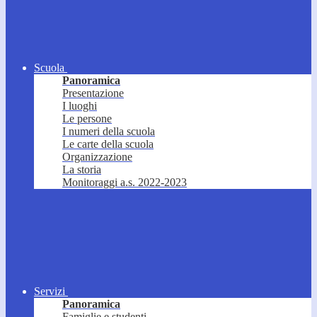
Scuola
Panoramica
Presentazione
I luoghi
Le persone
I numeri della scuola
Le carte della scuola
Organizzazione
La storia
Monitoraggi a.s. 2022-2023
Servizi
Panoramica
Famiglie e studenti