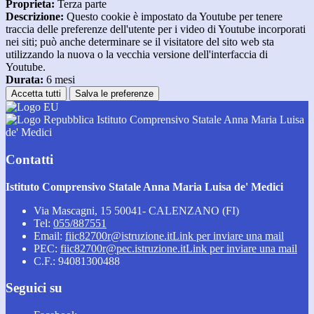
Proprieta:
Terza parte
Descrizione:
Questo cookie è impostato da Youtube per tenere
traccia delle preferenze dell'utente per i video di Youtube incorporati
nei siti; può anche determinare se il visitatore del sito web sta
utilizzando la nuova o la vecchia versione dell'interfaccia di
Youtube.
Durata:
6 mesi
Accetta tutti
Salva le preferenze
Istituto Comprensivo Statale Anna Maria Luisa
de' Medici
Contatti
Istituto Comprensivo Statale Anna Maria Luisa de' Medici
Via Mascagni, 15 50041- CALENZANO (FI)
Tel:
055/887551
Email:
fiic82700r@istruzione.it
Link per inviare una mail
PEC:
fiic82700r@pec.istruzione.it
Link per inviare una mail
C.F.: 94081300488
Seguici su