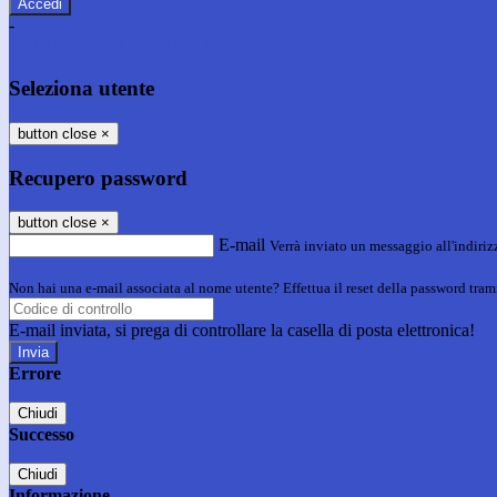
-
Entra con SPID
Entra con CIE
Seleziona utente
button close
×
Recupero password
button close
×
E-mail
Verrà inviato un messaggio all'indirizz
Non hai una e-mail associata al nome utente? Effettua il reset della password tram
E-mail inviata, si prega di controllare la casella di posta elettronica!
Errore
Chiudi
Successo
Chiudi
Informazione