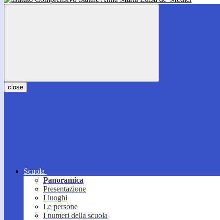
close
Scuola
Panoramica
Presentazione
I luoghi
Le persone
I numeri della scuola