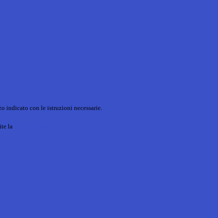
o indicato con le istruzioni necessarie.
ite la
Login Spaggiari