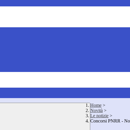
Home
>
Novità
>
Le notizie
>
Concorsi PNRR - Nomi