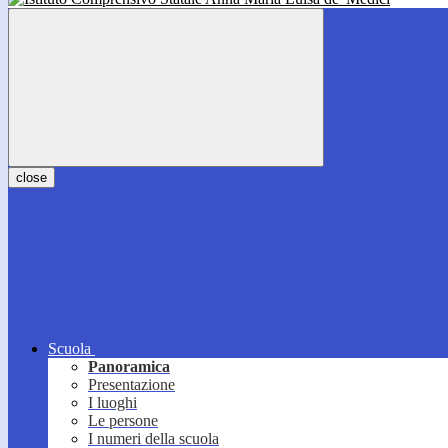
close
Scuola
Panoramica
Presentazione
I luoghi
Le persone
I numeri della scuola