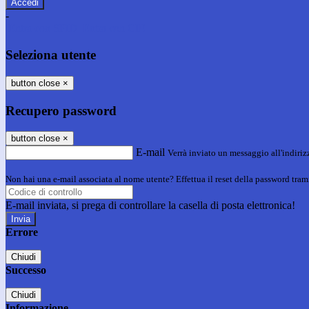
-
Entra con SPID
Entra con CIE
Seleziona utente
button close
×
Recupero password
button close
×
E-mail
Verrà inviato un messaggio all'indirizz
Non hai una e-mail associata al nome utente? Effettua il reset della password tram
E-mail inviata, si prega di controllare la casella di posta elettronica!
Errore
Chiudi
Successo
Chiudi
Informazione