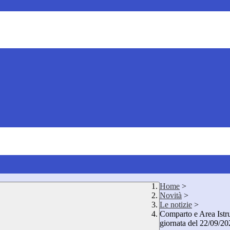
Home
>
Novità
>
Le notizie
>
Comparto e Area Istru
giornata del 22/09/20