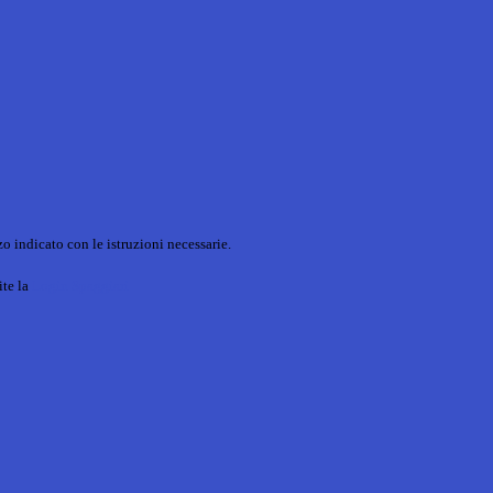
o indicato con le istruzioni necessarie.
ite la
Login Spaggiari