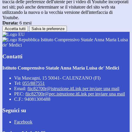
traccia delle preferenze dell'utente per i video di Youtube incorporati
nei siti; può anche determinare se il visitatore del sito web sta
utilizzando la nuova o la vecchia versione dell'interfaccia di
Youtube.
Durata:
6 mesi
Accetta tutti
Salva le preferenze
Istituto Comprensivo Statale Anna Maria Luisa
de' Medici
Contatti
Istituto Comprensivo Statale Anna Maria Luisa de' Medici
Via Mascagni, 15 50041- CALENZANO (FI)
Tel:
055/887551
Email:
fiic82700r@istruzione.it
Link per inviare una mail
PEC:
fiic82700r@pec.istruzione.it
Link per inviare una mail
C.F.: 94081300488
Seguici su
Facebook