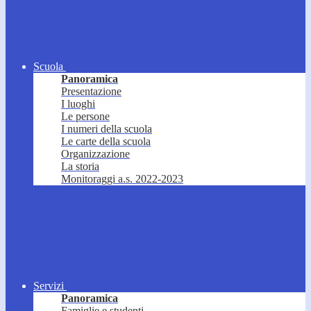
Scuola
Panoramica
Presentazione
I luoghi
Le persone
I numeri della scuola
Le carte della scuola
Organizzazione
La storia
Monitoraggi a.s. 2022-2023
Servizi
Panoramica
Famiglie e studenti