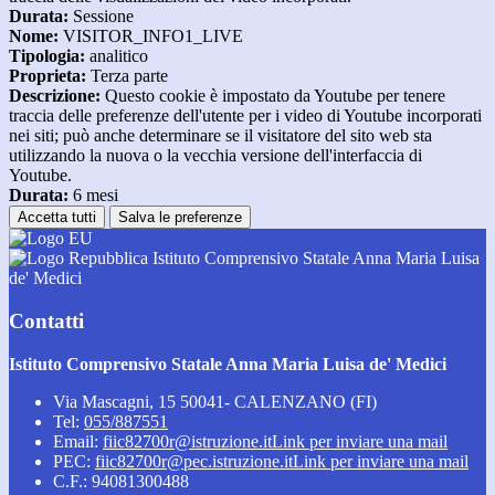
Durata:
Sessione
Nome:
VISITOR_INFO1_LIVE
Tipologia:
analitico
Proprieta:
Terza parte
Descrizione:
Questo cookie è impostato da Youtube per tenere
traccia delle preferenze dell'utente per i video di Youtube incorporati
nei siti; può anche determinare se il visitatore del sito web sta
utilizzando la nuova o la vecchia versione dell'interfaccia di
Youtube.
Durata:
6 mesi
Accetta tutti
Salva le preferenze
Istituto Comprensivo Statale Anna Maria Luisa
de' Medici
Contatti
Istituto Comprensivo Statale Anna Maria Luisa de' Medici
Via Mascagni, 15 50041- CALENZANO (FI)
Tel:
055/887551
Email:
fiic82700r@istruzione.it
Link per inviare una mail
PEC:
fiic82700r@pec.istruzione.it
Link per inviare una mail
C.F.: 94081300488