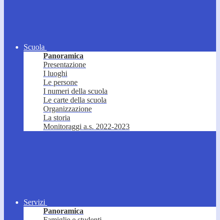
Scuola
Panoramica
Presentazione
I luoghi
Le persone
I numeri della scuola
Le carte della scuola
Organizzazione
La storia
Monitoraggi a.s. 2022-2023
Servizi
Panoramica
Famiglie e studenti