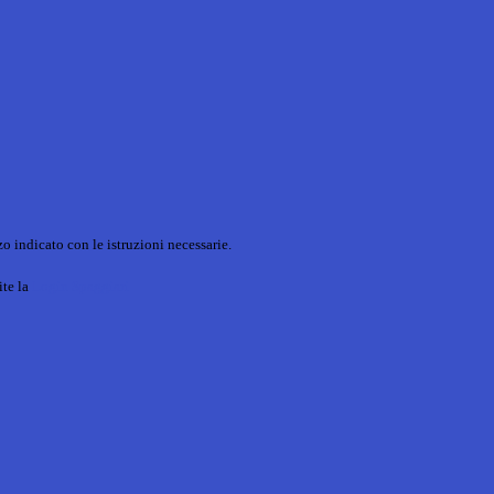
o indicato con le istruzioni necessarie.
ite la
Login Spaggiari