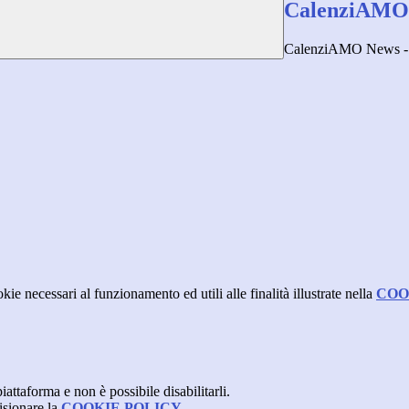
CalenziAMO N
CalenziAMO News - 
kie necessari al funzionamento ed utili alle finalità illustrate nella
COO
attaforma e non è possibile disabilitarli.
isionare la
COOKIE POLICY
.