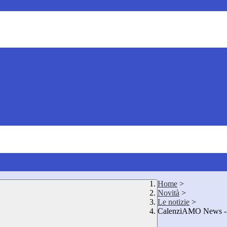
Home
>
Novità
>
Le notizie
>
CalenziAMO News - 