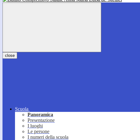
close
Scuola
Panoramica
Presentazione
I luoghi
Le persone
I numeri della scuola