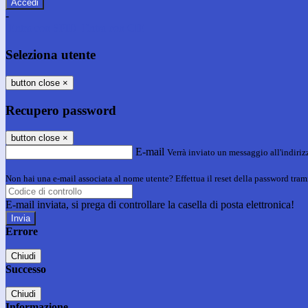
-
Entra con SPID
Entra con CIE
Seleziona utente
button close
×
Recupero password
button close
×
E-mail
Verrà inviato un messaggio all'indirizz
Non hai una e-mail associata al nome utente? Effettua il reset della password tram
E-mail inviata, si prega di controllare la casella di posta elettronica!
Errore
Chiudi
Successo
Chiudi
Informazione