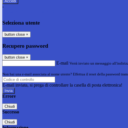
-
Entra con SPID
Entra con CIE
Seleziona utente
button close
×
Recupero password
button close
×
E-mail
Verrà inviato un messaggio all'indirizz
Non hai una e-mail associata al nome utente? Effettua il reset della password tram
E-mail inviata, si prega di controllare la casella di posta elettronica!
Errore
Chiudi
Successo
Chiudi
Informazione