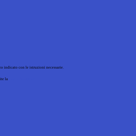
o indicato con le istruzioni necessarie.
ite la
Login Spaggiari