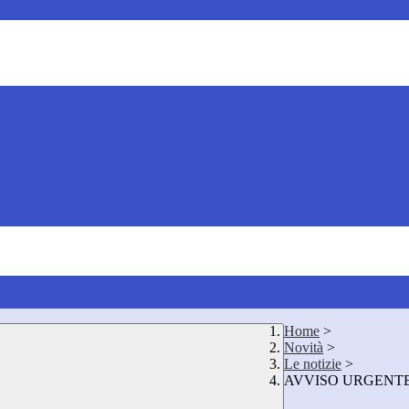
Home
>
Novità
>
Le notizie
>
AVVISO URGENTE