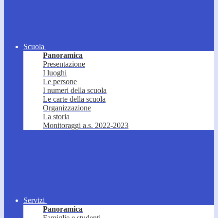
Scuola
Panoramica
Presentazione
I luoghi
Le persone
I numeri della scuola
Le carte della scuola
Organizzazione
La storia
Monitoraggi a.s. 2022-2023
Servizi
Panoramica
Famiglie e studenti