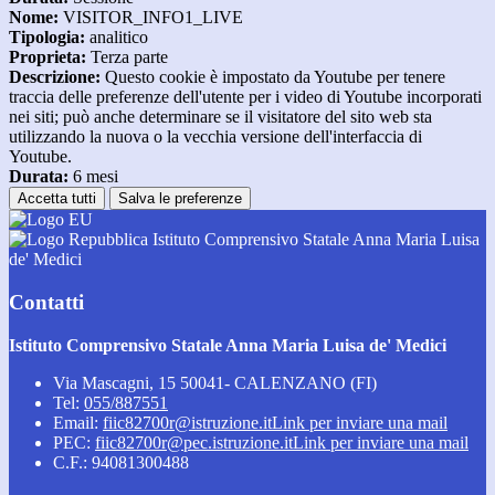
Nome:
VISITOR_INFO1_LIVE
Tipologia:
analitico
Proprieta:
Terza parte
Descrizione:
Questo cookie è impostato da Youtube per tenere
traccia delle preferenze dell'utente per i video di Youtube incorporati
nei siti; può anche determinare se il visitatore del sito web sta
utilizzando la nuova o la vecchia versione dell'interfaccia di
Youtube.
Durata:
6 mesi
Accetta tutti
Salva le preferenze
Istituto Comprensivo Statale Anna Maria Luisa
de' Medici
Contatti
Istituto Comprensivo Statale Anna Maria Luisa de' Medici
Via Mascagni, 15 50041- CALENZANO (FI)
Tel:
055/887551
Email:
fiic82700r@istruzione.it
Link per inviare una mail
PEC:
fiic82700r@pec.istruzione.it
Link per inviare una mail
C.F.: 94081300488