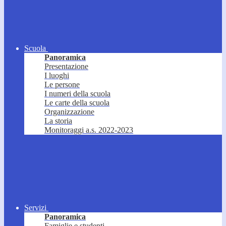
Scuola
Panoramica
Presentazione
I luoghi
Le persone
I numeri della scuola
Le carte della scuola
Organizzazione
La storia
Monitoraggi a.s. 2022-2023
Servizi
Panoramica
Famiglie e studenti