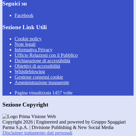
Seguici su
Facebook
Sezione Link Utili
Cookie policy
Note legali
Informativa Privacy
Ufficio Relazioni con il Pubblico
Dichiarazione di accessibilità
Obiettivi di accessibilità
Whistleblowing
Gestione consensi cookie
Amministrazione trasparente
Pagina visualizzata
1457
volte
Sezione Copyright
Copyright 2026 | Engineered and powered by Gruppo Spaggiari
Parma S.p.A. | Divisione Publishing & New Social Media
Disclaimer trattamento dati personali