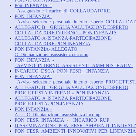
Pon_INFANZIA_-
_Assegnazione_incarico_di_COLLAUDATORE
PON_INFANZIA-
_Avviso_selezione_personale_interno_esperto_COLLAUD
ALLEGATO B – GRIGLIA VALUTAZIONE ESPERTO
COLLAUDATORE INTERNO – PON INFANZIA
ALLEGATO-A-ISTANZA-PARTECIPAZIONE-
COLLAUDATORE-PON INFANZIA
PON INFANZIA- ALLEGATO
C_Dichiarazione.insussistenza.incomp
PON_INFANZIA_-
_AVVISO_INTERNO_ASSISTENTI_AMMINISTRATIVI
INCARICO_DSGA_PON_FESR__INFANZIA
PON_INFANZIA-
_Avviso_selezione_personale_interno_esperto_PROGETTIS
ALLEGATO B – GRIGLIA VALUTAZIONE ESPERTO
PROGETTISTA INTERNO – PON INFANZIA
ALLEGATO-A-ISTANZA-PARTECIPAZIONE-
PROGETTISTA-PON-INFANZIA
PON INFANZIA –
ALL_C_Dichiarazione.insussistenza.incomp
PON_FESR_INFANZIA_-__INCARICO_RUP
DISSEMINAZIONE_PON_FESR_AMBIENTI_INNOVATI
PON_FESR_AMBIENTI_INNOVATIVI_PER_LINFANZI