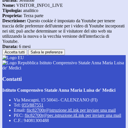
Durata:
Sessione
Nome:
VISITOR_INFO1_LIVE
Tipologia:
analitico
Proprieta:
Terza parte
Descrizione:
Questo cookie è impostato da Youtube per tenere
traccia delle preferenze dell'utente per i video di Youtube incorporati
nei siti; può anche determinare se il visitatore del sito web sta
utilizzando la nuova o la vecchia versione dell'interfaccia di
Youtube.
Durata:
6 mesi
Accetta tutti
Salva le preferenze
Istituto Comprensivo Statale Anna Maria Luisa
de' Medici
Contatti
Istituto Comprensivo Statale Anna Maria Luisa de' Medici
Via Mascagni, 15 50041- CALENZANO (FI)
Tel:
055/887551
Email:
fiic82700r@istruzione.it
Link per inviare una mail
PEC:
fiic82700r@pec.istruzione.it
Link per inviare una mail
C.F.: 94081300488