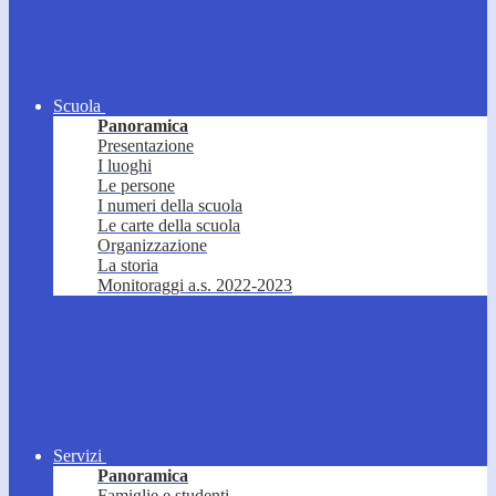
Scuola
Panoramica
Presentazione
I luoghi
Le persone
I numeri della scuola
Le carte della scuola
Organizzazione
La storia
Monitoraggi a.s. 2022-2023
Servizi
Panoramica
Famiglie e studenti