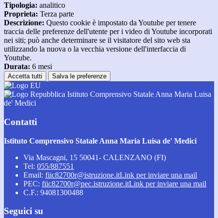
Tipologia:
analitico
Proprieta:
Terza parte
Descrizione:
Questo cookie è impostato da Youtube per tenere
traccia delle preferenze dell'utente per i video di Youtube incorporati
nei siti; può anche determinare se il visitatore del sito web sta
utilizzando la nuova o la vecchia versione dell'interfaccia di
Youtube.
Durata:
6 mesi
Accetta tutti
Salva le preferenze
Istituto Comprensivo Statale Anna Maria Luisa
de' Medici
Contatti
Istituto Comprensivo Statale Anna Maria Luisa de' Medici
Via Mascagni, 15 50041- CALENZANO (FI)
Tel:
055/887551
Email:
fiic82700r@istruzione.it
Link per inviare una mail
PEC:
fiic82700r@pec.istruzione.it
Link per inviare una mail
C.F.: 94081300488
Seguici su