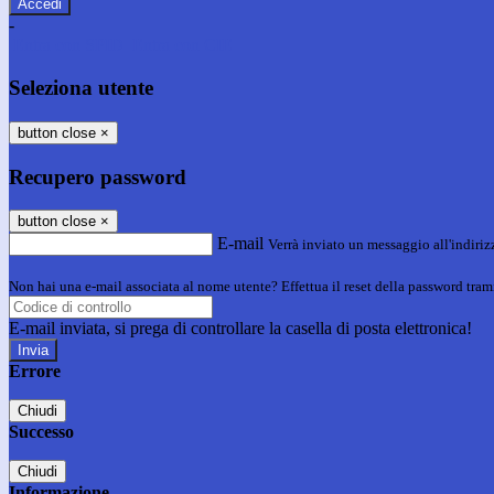
-
Entra con SPID
Entra con CIE
Seleziona utente
button close
×
Recupero password
button close
×
E-mail
Verrà inviato un messaggio all'indirizz
Non hai una e-mail associata al nome utente? Effettua il reset della password tram
E-mail inviata, si prega di controllare la casella di posta elettronica!
Errore
Chiudi
Successo
Chiudi
Informazione