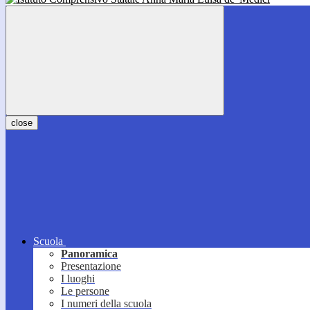
close
Scuola
Panoramica
Presentazione
I luoghi
Le persone
I numeri della scuola