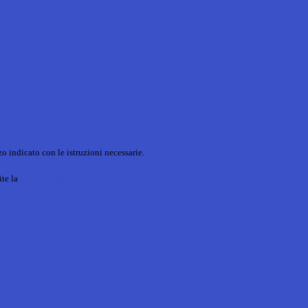
o indicato con le istruzioni necessarie.
ite la
Login Spaggiari