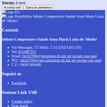
Durata:
6 mesi
Accetta tutti
Salva le preferenze
Istituto Comprensivo Statale Anna Maria Luisa
de' Medici
Contatti
Istituto Comprensivo Statale Anna Maria Luisa de' Medici
Via Mascagni, 15 50041- CALENZANO (FI)
Tel:
055/887551
Email:
fiic82700r@istruzione.it
Link per inviare una mail
PEC:
fiic82700r@pec.istruzione.it
Link per inviare una mail
C.F.: 94081300488
Seguici su
Facebook
Sezione Link Utili
Cookie policy
Note legali