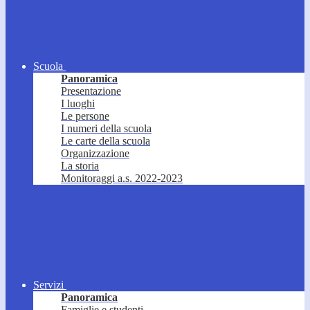
Scuola
Panoramica
Presentazione
I luoghi
Le persone
I numeri della scuola
Le carte della scuola
Organizzazione
La storia
Monitoraggi a.s. 2022-2023
Servizi
Panoramica
Famiglie e studenti