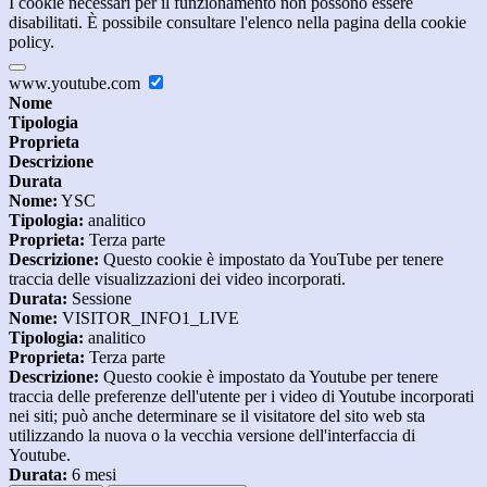
I cookie necessari per il funzionamento non possono essere
disabilitati. È possibile consultare l'elenco nella pagina della cookie
policy.
www.youtube.com
Nome
Tipologia
Proprieta
Descrizione
Durata
Nome:
YSC
Tipologia:
analitico
Proprieta:
Terza parte
Descrizione:
Questo cookie è impostato da YouTube per tenere
traccia delle visualizzazioni dei video incorporati.
Durata:
Sessione
Nome:
VISITOR_INFO1_LIVE
Tipologia:
analitico
Proprieta:
Terza parte
Descrizione:
Questo cookie è impostato da Youtube per tenere
traccia delle preferenze dell'utente per i video di Youtube incorporati
nei siti; può anche determinare se il visitatore del sito web sta
utilizzando la nuova o la vecchia versione dell'interfaccia di
Youtube.
Durata:
6 mesi