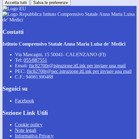
Accetta tutti
Salva le preferenze
Istituto Comprensivo Statale Anna Maria Luisa
de' Medici
Contatti
Istituto Comprensivo Statale Anna Maria Luisa de' Medici
Via Mascagni, 15 50041- CALENZANO (FI)
Tel:
055/887551
Email:
fiic82700r@istruzione.it
Link per inviare una mail
PEC:
fiic82700r@pec.istruzione.it
Link per inviare una mail
C.F.: 94081300488
Seguici su
Facebook
Sezione Link Utili
Cookie policy
Note legali
Informativa Privacy