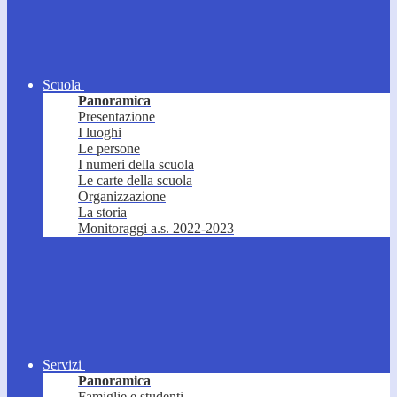
Scuola
Panoramica
Presentazione
I luoghi
Le persone
I numeri della scuola
Le carte della scuola
Organizzazione
La storia
Monitoraggi a.s. 2022-2023
Servizi
Panoramica
Famiglie e studenti