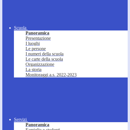
Scuola
Panoramica
Presentazione
I luoghi
Le persone
I numeri della scuola
Le carte della scuola
Organizzazione
La storia
Monitoraggi a.s. 2022-2023
Servizi
Panoramica
Famiglie e studenti