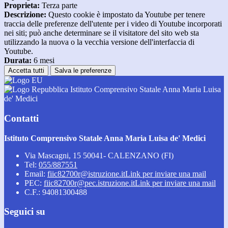
Proprieta:
Terza parte
Descrizione:
Questo cookie è impostato da Youtube per tenere
traccia delle preferenze dell'utente per i video di Youtube incorporati
nei siti; può anche determinare se il visitatore del sito web sta
utilizzando la nuova o la vecchia versione dell'interfaccia di
Youtube.
Durata:
6 mesi
Accetta tutti
Salva le preferenze
Istituto Comprensivo Statale Anna Maria Luisa
de' Medici
Contatti
Istituto Comprensivo Statale Anna Maria Luisa de' Medici
Via Mascagni, 15 50041- CALENZANO (FI)
Tel:
055/887551
Email:
fiic82700r@istruzione.it
Link per inviare una mail
PEC:
fiic82700r@pec.istruzione.it
Link per inviare una mail
C.F.: 94081300488
Seguici su