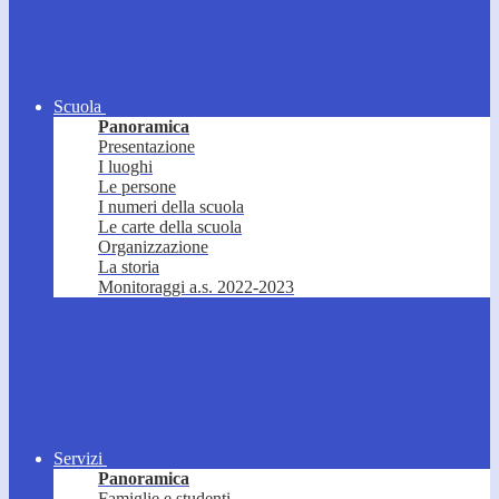
Scuola
Panoramica
Presentazione
I luoghi
Le persone
I numeri della scuola
Le carte della scuola
Organizzazione
La storia
Monitoraggi a.s. 2022-2023
Servizi
Panoramica
Famiglie e studenti