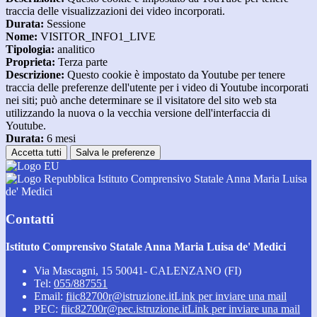
traccia delle visualizzazioni dei video incorporati.
Durata:
Sessione
Nome:
VISITOR_INFO1_LIVE
Tipologia:
analitico
Proprieta:
Terza parte
Descrizione:
Questo cookie è impostato da Youtube per tenere
traccia delle preferenze dell'utente per i video di Youtube incorporati
nei siti; può anche determinare se il visitatore del sito web sta
utilizzando la nuova o la vecchia versione dell'interfaccia di
Youtube.
Durata:
6 mesi
Accetta tutti
Salva le preferenze
Istituto Comprensivo Statale Anna Maria Luisa
de' Medici
Contatti
Istituto Comprensivo Statale Anna Maria Luisa de' Medici
Via Mascagni, 15 50041- CALENZANO (FI)
Tel:
055/887551
Email:
fiic82700r@istruzione.it
Link per inviare una mail
PEC:
fiic82700r@pec.istruzione.it
Link per inviare una mail