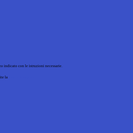
o indicato con le istruzioni necessarie.
ite la
Login Spaggiari