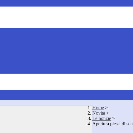
Home
>
Novità
>
Le notizie
>
Apertura plessi di scu