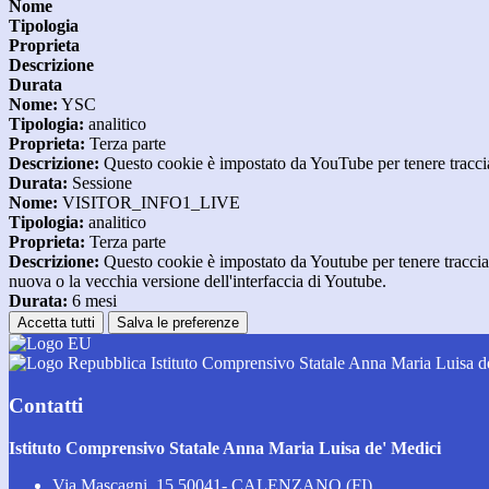
Nome
Tipologia
Proprieta
Descrizione
Durata
Nome:
YSC
Tipologia:
analitico
Proprieta:
Terza parte
Descrizione:
Questo cookie è impostato da YouTube per tenere traccia 
Durata:
Sessione
Nome:
VISITOR_INFO1_LIVE
Tipologia:
analitico
Proprieta:
Terza parte
Descrizione:
Questo cookie è impostato da Youtube per tenere traccia de
nuova o la vecchia versione dell'interfaccia di Youtube.
Durata:
6 mesi
Accetta tutti
Salva le preferenze
Istituto Comprensivo Statale Anna Maria Luisa d
Contatti
Istituto Comprensivo Statale Anna Maria Luisa de' Medici
Via Mascagni, 15 50041- CALENZANO (FI)