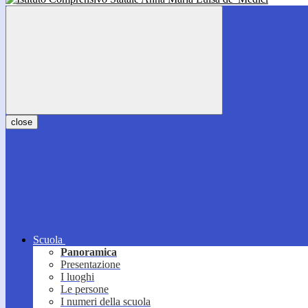
close
Scuola
Panoramica
Presentazione
I luoghi
Le persone
I numeri della scuola