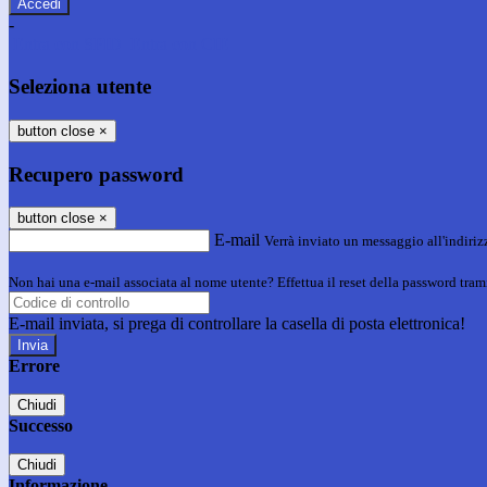
-
Entra con SPID
Entra con CIE
Seleziona utente
button close
×
Recupero password
button close
×
E-mail
Verrà inviato un messaggio all'indirizz
Non hai una e-mail associata al nome utente? Effettua il reset della password tram
E-mail inviata, si prega di controllare la casella di posta elettronica!
Errore
Chiudi
Successo
Chiudi
Informazione