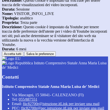
Descrizione:
Questo cookie è impostato da YouTube per tenere
traccia delle visualizzazioni dei video incorporati.
Durata:
Sessione
Nome:
VISITOR_INFO1_LIVE
Tipologia:
analitico
Proprieta:
Terza parte
Descrizione:
Questo cookie è impostato da Youtube per tenere
traccia delle preferenze dell'utente per i video di Youtube incorporati
nei siti; può anche determinare se il visitatore del sito web sta
utilizzando la nuova o la vecchia versione dell'interfaccia di
Youtube.
Durata:
6 mesi
Accetta tutti
Salva le preferenze
Istituto Comprensivo Statale Anna Maria Luisa
de' Medici
Contatti
Istituto Comprensivo Statale Anna Maria Luisa de' Medici
Via Mascagni, 15 50041- CALENZANO (FI)
Tel:
055/887551
Email:
fiic82700r@istruzione.it
Link per inviare una mail
PEC:
fiic82700r@pec.istruzione.it
Link per inviare una mail