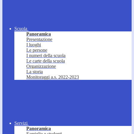
Scuola
Panoramica
Presentazione
I luoghi
Le persone
I numeri della scuola
Le carte della scuola
Organizzazione
La storia
Monitoraggi a.s. 2022-2023
Servizi
Panoramica
Famiglie e studenti