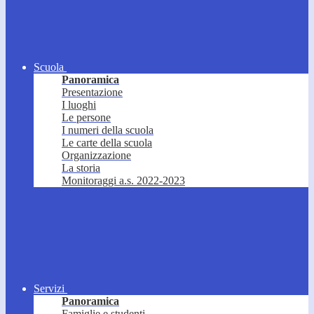
Scuola
Panoramica
Presentazione
I luoghi
Le persone
I numeri della scuola
Le carte della scuola
Organizzazione
La storia
Monitoraggi a.s. 2022-2023
Servizi
Panoramica
Famiglie e studenti