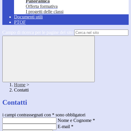
Panoramica
Offerta formativa
I progetti delle classi
Documenti utili
PTOF
Campo di ricerca per le pagine del sito
Home
>
Contatti
Contatti
i campi contrassegnati con * sono obbligatori
Nome e Cognome
*
E-mail
*