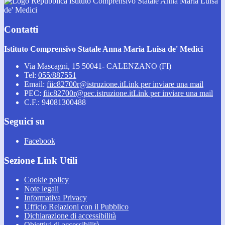
Istituto Comprensivo Statale Anna Maria Luisa
de' Medici
Contatti
Istituto Comprensivo Statale Anna Maria Luisa de' Medici
Via Mascagni, 15 50041- CALENZANO (FI)
Tel:
055/887551
Email:
fiic82700r@istruzione.it
Link per inviare una mail
PEC:
fiic82700r@pec.istruzione.it
Link per inviare una mail
C.F.: 94081300488
Seguici su
Facebook
Sezione Link Utili
Cookie policy
Note legali
Informativa Privacy
Ufficio Relazioni con il Pubblico
Dichiarazione di accessibilità
Obiettivi di accessibilità