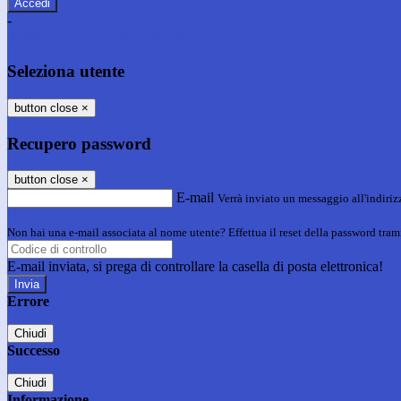
-
Entra con SPID
Entra con CIE
Seleziona utente
button close
×
Recupero password
button close
×
E-mail
Verrà inviato un messaggio all'indirizz
Non hai una e-mail associata al nome utente? Effettua il reset della password tram
E-mail inviata, si prega di controllare la casella di posta elettronica!
Errore
Chiudi
Successo
Chiudi
Informazione