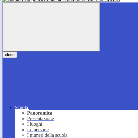
close
Scuola
Panoramica
Presentazione
I luoghi
Le persone
I numeri della scuola