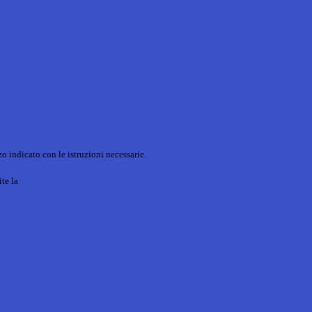
o indicato con le istruzioni necessarie.
ite la
Login Spaggiari