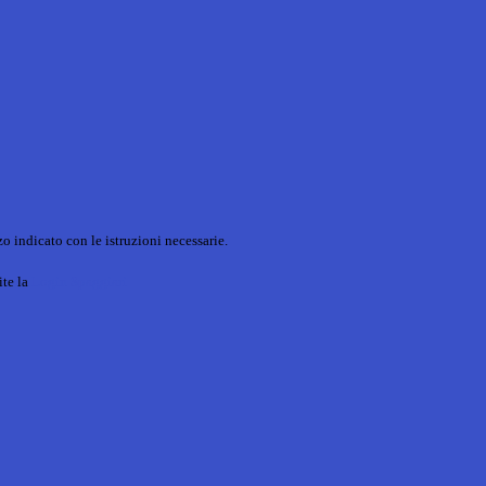
o indicato con le istruzioni necessarie.
ite la
Login Spaggiari