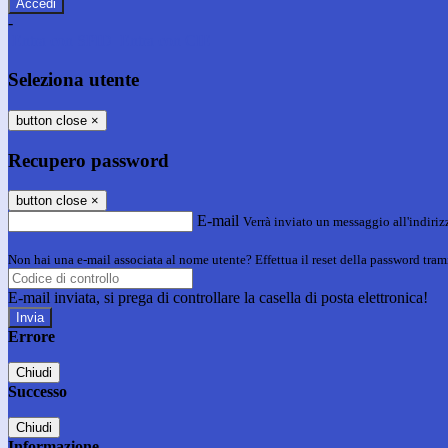
-
Entra con SPID
Entra con CIE
Seleziona utente
button close
×
Recupero password
button close
×
E-mail
Verrà inviato un messaggio all'indirizz
Non hai una e-mail associata al nome utente? Effettua il reset della password tram
E-mail inviata, si prega di controllare la casella di posta elettronica!
Errore
Chiudi
Successo
Chiudi
Informazione