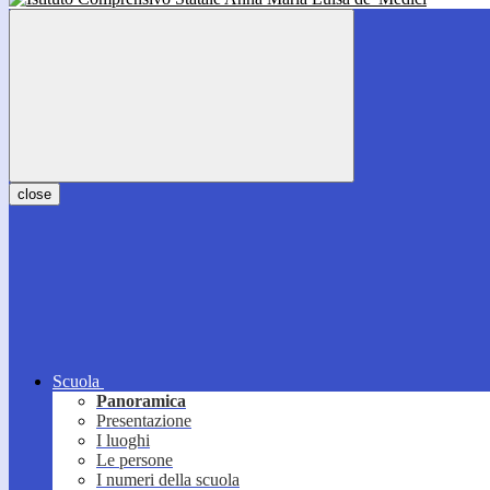
close
Scuola
Panoramica
Presentazione
I luoghi
Le persone
I numeri della scuola