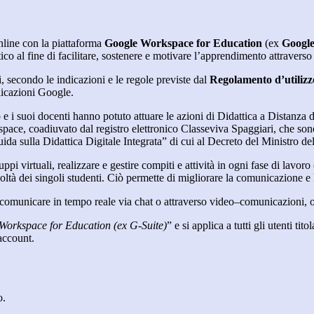
nline con la piattaforma
Google Workspace for Education
(ex
Google
co al fine di facilitare, sostenere e motivare l’apprendimento attraverso
ti, secondo le indicazioni e le regole previste dal
Regolamento d’utiliz
licazioni Google.
uto e i suoi docenti hanno potuto attuare le azioni di Didattica a Distanz
e, coadiuvato dal registro elettronico Classeviva Spaggiari, che sono or
a sulla Didattica Digitale Integrata” di cui al Decreto del Ministro de
i virtuali, realizzare e gestire compiti e attività in ogni fase di lavor
coltà dei singoli studenti. Ciò permette di migliorare la comunicazione e l
 comunicare in tempo reale via chat o attraverso video–comunicazioni, 
Workspace for Education (ex G-Suite)
” e si applica a tutti gli utenti ti
’account.
o.