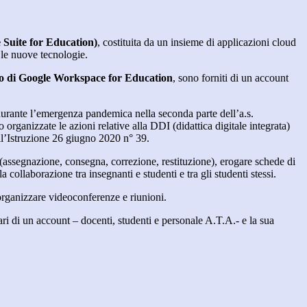
 Suite for Education)
, costituita da un insieme di applicazioni cloud
 le nuove tecnologie.
zo di Google Workspace for Education
, sono forniti di un account
a durante l’emergenza pandemica nella seconda parte dell’a.s.
ganizzate le azioni relative alla DDI (didattica digitale integrata)
ll’Istruzione 26 giugno 2020 n° 39.
o (assegnazione, consegna, correzione, restituzione), erogare schede di
a collaborazione tra insegnanti e studenti e tra gli studenti stessi.
organizzare videoconferenze e riunioni.
tolari di un account – docenti, studenti e personale A.T.A.- e la sua